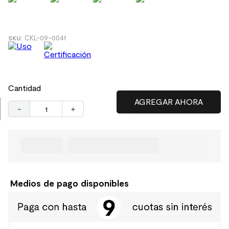
9
.
spc
10
.
columna ducha
:
CKL-09-0041
Cantidad
－
＋
Medios de pago disponibles