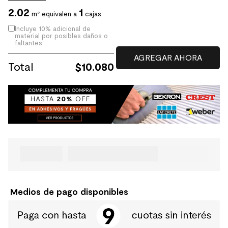
2.02
1
m² equivalen a
cajas.
Incluye 10% adicional de
material por posibles daños o
faltantes.
Total
$
10.080
Medios de pago disponibles