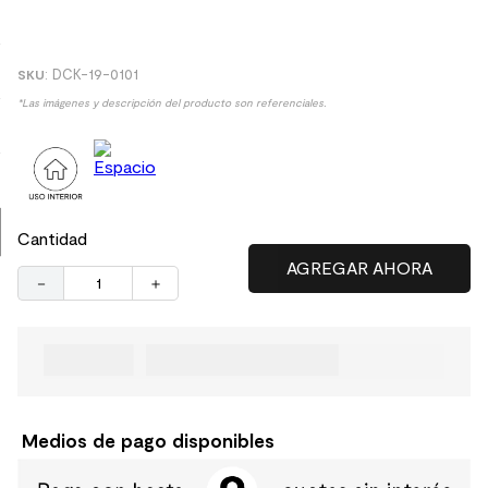
8
.
receptaculo
9
.
spc
:
DCK-19-0101
10
.
columna ducha
*Las imágenes y descripción del producto son referenciales.
Cantidad
－
＋
Medios de pago disponibles