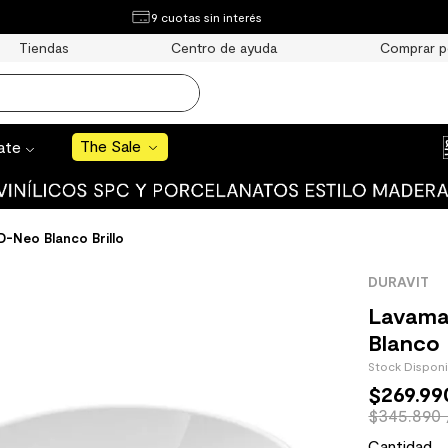
¿Qué estás buscando?
9 cuotas sin interés
e Sale
Tiendas
Centro de ayuda
Comprar p
S BUSCADOS
o
The Sale
rate
uro
-Neo Blanco Brillo
DURAVIT
 mate
Lavama
Blanco 
Stock Dispon
$
269
.
99
$345.890 
cha
Cantidad