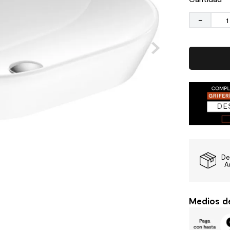
－
De
A
Medios d