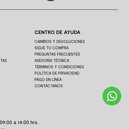
TÁCTANOS
VENTA TELEFÓNICA
í te podemos
¿Quieres comprar?
ayudar
Llámanos
ÁCTANOS AQUÍ
LLÁMANOS AQUÍ
Puerto Montt
Paga hasta con 9 cuotas