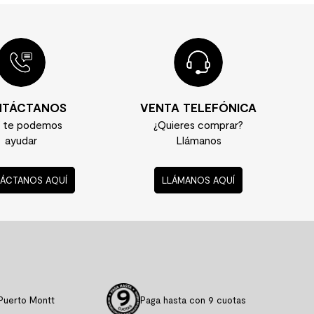
 también aparezca aquí? Sube tu espacio MK a
nda