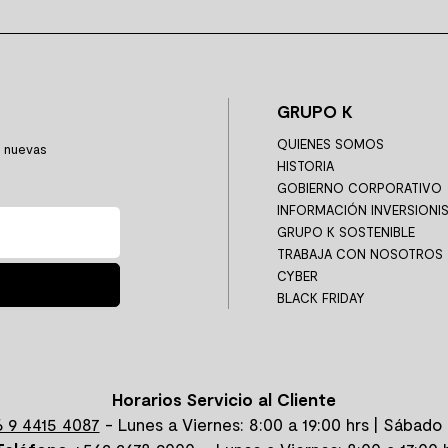
RARIOS
¿ALGUNA DUDA?
CON
enda más
Consulta nuestras
Aqu
preguntas frecuentes
QUÍ
CONSULTA AQUÍ
CONT
Compras seguras
Despachamos de Arica a 