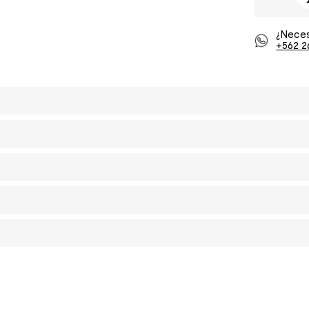
¿Neces
+562 2
INSPÍRATE CON #EfectoMK