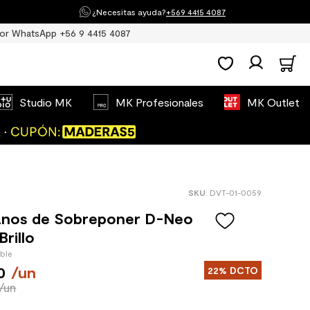
¿Necesitas ayuda?
+569 4415 4087
or WhatsApp +56 9 4415 4087
Studio MK
MK Profesionales
MK Outlet
:
DVT-01-0059
nos de Sobreponer D-Neo
Brillo
ible
0
/
un
22%
DCTO
/un