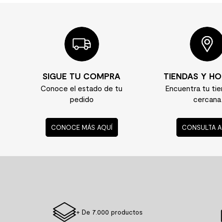
Comparte tu estilo #EfectoMK e inspírate co
In