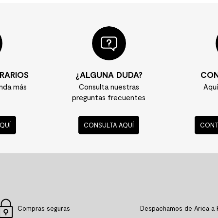
n los espacios de nuestra comunidad MK ¿Quieres que tu foto
stagram con el hashtag #EfectoMK y/o menciónanos @mk_tie