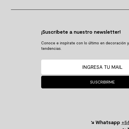
SIGUE TU COMPRA
TIENDAS Y HO
Conoce el estado de tu
Encuentra tu ti
pedido
cercana
CONOCE MÁS AQUÍ
CONSULTA A
+ De 7.000 productos