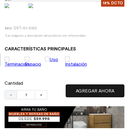
18%
DCTO
8
.
receptaculo
9
.
spc
10
.
columna ducha
:
DVT-01-0102
*Las imágenes y descripción del producto son referenciales.
CARACTERÍSTICAS PRINCIPALES
Cantidad
－
＋