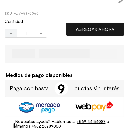
9
.
receptaculo
:
FDV-53-0060
10
.
columna ducha
Cantidad
－
＋
Medios de pago disponibles
¿Necesitas ayuda? Hablemos al
+569 44154087
o
llámanos
+562 26789000