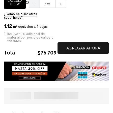
CALCULA
O
－
＋
TUS M²
¿Cómo calcular otras
superficies?
1.12
1
m² equivalen a
cajas.
Incluye 10% adicional de
material por posibles daños o
faltantes.
Total
$
76.709