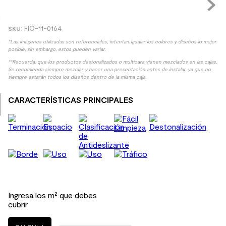
9
.
spc
:
FIO-11-0164
10
.
columna ducha
*Las imágenes utilizadas son referenciales, intentan igualar los colores y diseños lo mejor
posible, sin embargo, estos pueden variar.
**Recuerda: que los productos destonalizados o multicara vienen mezclados en las cajas.
Se recomienda siempre mezclar y hacer una presentación antes de instalar, ya que no
siempre estarán todos los diseños dentro de la misma caja.
CARACTERÍSTICAS PRINCIPALES
Ingresa los m² que debes
cubrir