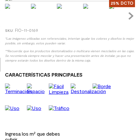
25%
DCTO
8
.
receptaculo
9
.
spc
10
.
columna ducha
:
FIO-11-0169
*Las imágenes utilizadas son referenciales, intentan igualar los colores y diseños lo mejor
posible, sin embargo, estos pueden variar.
**Recuerda: que los productos destonalizados o multicara vienen mezclados en las cajas.
Se recomienda siempre mezclar y hacer una presentación antes de instalar, ya que no
siempre estarán todos los diseños dentro de la misma caja.
CARACTERÍSTICAS PRINCIPALES
Ingresa los m² que debes
cubrir