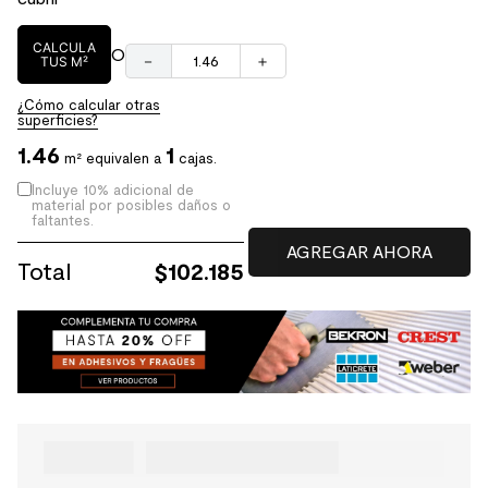
CALCULA
O
－
＋
TUS M²
¿Cómo calcular otras
superficies?
1.46
1
m² equivalen a
cajas.
Incluye 10% adicional de
material por posibles daños o
faltantes.
Total
$
102.185