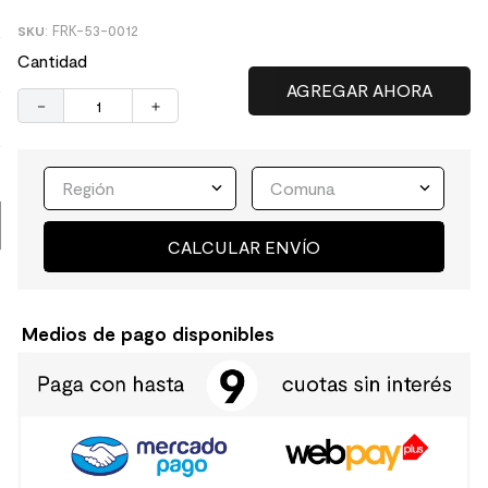
:
FRK-53-0012
9
.
spc
Cantidad
10
.
columna ducha
－
＋
Región
Comuna
CALCULAR ENVÍO
Medios de pago disponibles