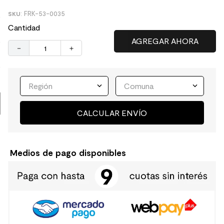
:
FRK-53-0035
9
.
spc
Cantidad
10
.
columna ducha
－
＋
Región
Comuna
CALCULAR ENVÍO
Medios de pago disponibles