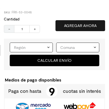
8
.
receptaculo
:
FRK-53-0048
9
.
spc
Cantidad
10
.
columna ducha
－
＋
Región
Comuna
CALCULAR ENVÍO
Medios de pago disponibles