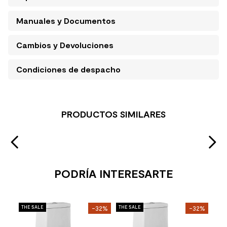
Manuales y Documentos
Cambios y Devoluciones
Condiciones de despacho
PRODUCTOS SIMILARES
PODRÍA INTERESARTE
Fana
THE SALE
-32%
THE SALE
-32%
THE 
WC 
Con