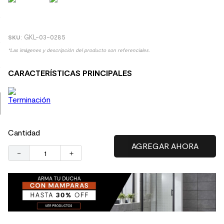
9
.
spc
10
.
columna ducha
:
GKL-03-0285
*Las imágenes y descripción del producto son referenciales.
CARACTERÍSTICAS PRINCIPALES
Cantidad
－
＋