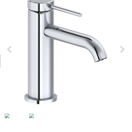
9
.
spc
10
.
columna ducha