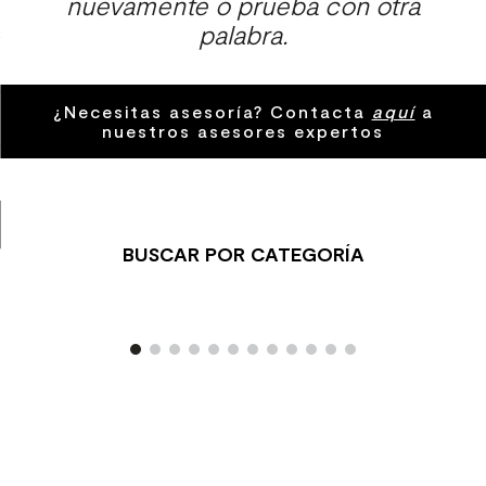
nuevamente o prueba con otra
8
.
receptaculo
palabra.
9
.
spc
10
.
columna ducha
¿Necesitas asesoría? Contacta
aquí
a
nuestros asesores expertos
BUSCAR POR CATEGORÍA