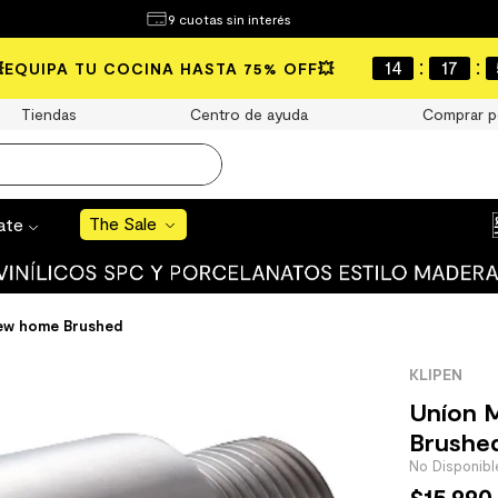
¿Qué estás buscando?
9 cuotas sin interés
e Sale
:
:
14
17
💥EQUIPA TU COCINA HASTA 75% OFF💥
S BUSCADOS
Tiendas
Centro de ayuda
Comprar p
o
The Sale
rate
uro
 mate
ew home Brushed
KLIPEN
Uníon 
Brushe
cha
$
15
.
990