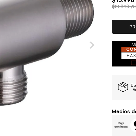
$21.890 /
PR
De
A
Medios d