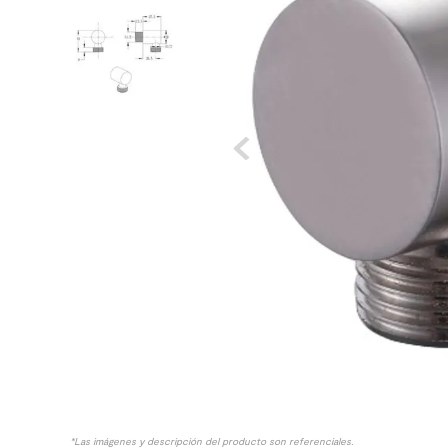
8
.
receptaculo
9
.
spc
10
.
columna ducha
*Las imágenes y descripción del producto son referenciales.