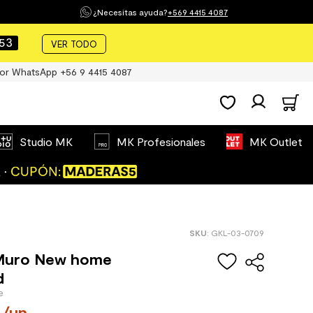
¿Necesitas ayuda?
+569 4415 4087
53
VER TODO
or WhatsApp +56 9 4415 4087
Studio MK
MK Profesionales
MK Outlet
:
GKL-03-0709
Muro New home
d
/
un