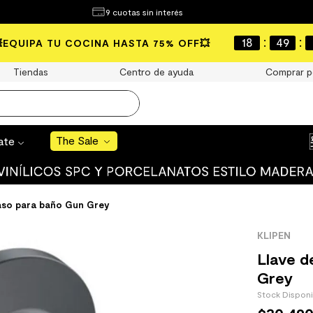
¿Qué estás buscando?
9 cuotas sin interés
e Sale
:
:
18
49
💥EQUIPA TU COCINA HASTA 75% OFF💥
S BUSCADOS
Tiendas
Centro de ayuda
Comprar p
o
The Sale
rate
uro
 mate
aso para baño Gun Grey
KLIPEN
Llave d
Grey
Stock Dispon
cha