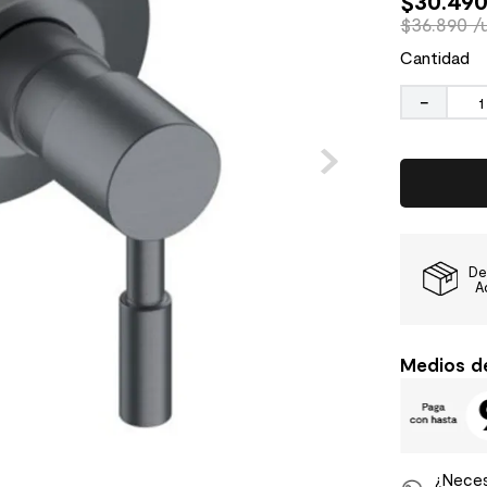
$
30
.
49
$36.890 /
Cantidad
－
De
A
Medios d
¿Neces