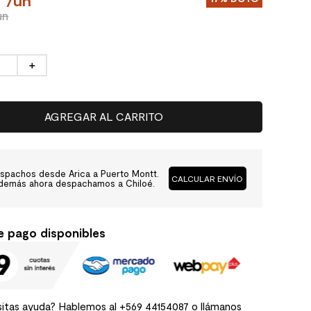
0
/
un
un
＋
AGREGAR AL CARRITO
spachos desde Arica a Puerto Montt.
CALCULAR ENVÍO
demás ahora despachamos a Chiloé.
e pago disponibles
itas ayuda? Hablemos al
+569 44154087
o llámanos