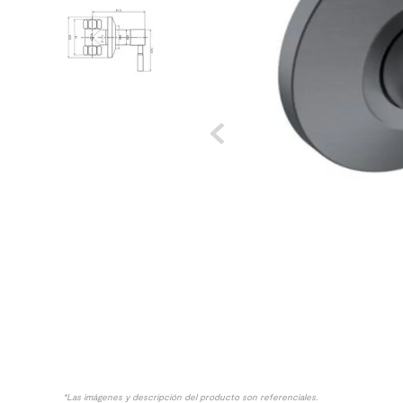
8
.
receptaculo
9
.
spc
10
.
columna ducha
*Las imágenes y descripción del producto son referenciales.