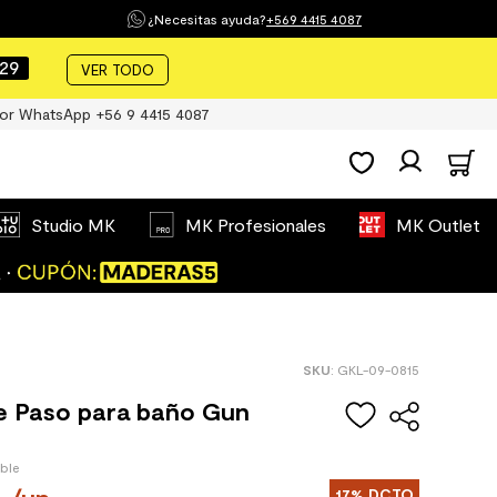
¿Necesitas ayuda?
+569 4415 4087
28
VER TODO
or WhatsApp +56 9 4415 4087
Studio MK
MK Profesionales
MK Outlet
:
GKL-09-0815
e Paso para baño Gun
ible
17%
DCTO