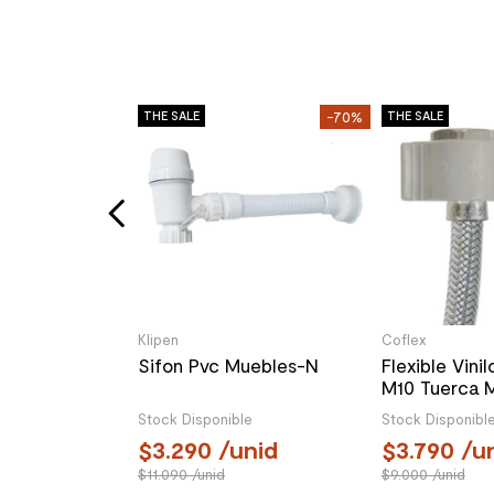
-66%
THE SALE
-70%
THE SALE
ilo WC Hilo
terior con
juste 40 cm
le
nid
Klipen
Coflex
Sifon Pvc Muebles-N
Flexible Vinil
M10 Tuerca 
Stock Disponible
Stock Disponibl
3.290
/unid
3.790
/un
11.090
/unid
9.000
/unid