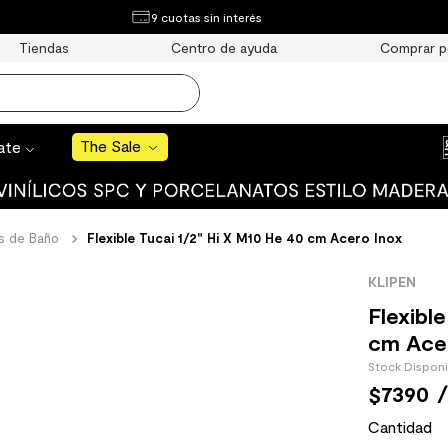
¿Qué estás buscando?
9 cuotas sin interés
e Sale
Tiendas
Centro de ayuda
Comprar p
S BUSCADOS
o
The Sale
rate
s de Baño
Flexible Tucai 1/2" Hi X M10 He 40 cm Acero Inox
uro
KLIPEN
 mate
Flexibl
cm Ace
Stock Dispon
$
7390
/
cha
Cantidad