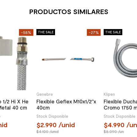
PRODUCTOS SIMILARES
-58%
THE SALE
-27%
THE SALE
Genebre
Klipen
o 1/2 Hi X He
Flexible Geflex M10x1/2"x
Flexible Duch
Metal 40 cm
40cm
Cromo 1750 
e
Stock Disponible
Stock Disponible
id
2.990
/unid
4.990
/u
4.100
/unid
8.090
/un