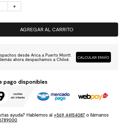
＋
AGREGAR AL CARRITO
spachos desde Arica a Puerto Montt.
CALCULAR ENVÍO
demás ahora despachamos a Chiloé.
e pago disponibles
itas ayuda? Hablemos al
+569 44154087
o llámanos
6789000