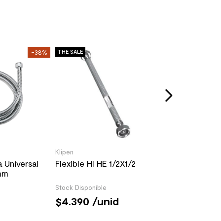
Genebre
-38%
THE SALE
THE SALE
Filtro Colador
Stock Disponible
4.990
/un
5.790
/unid
Klipen
a Universal
Flexible HI HE 1/2X1/2
mm
Stock Disponible
n
4.390
/unid