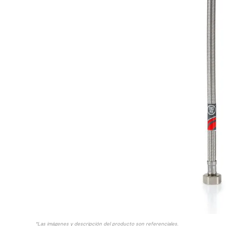
10
.
columna ducha
*Las imágenes y descripción del producto son referenciales.