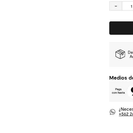
－
De
A
Medios d
¿Neces
+562 2