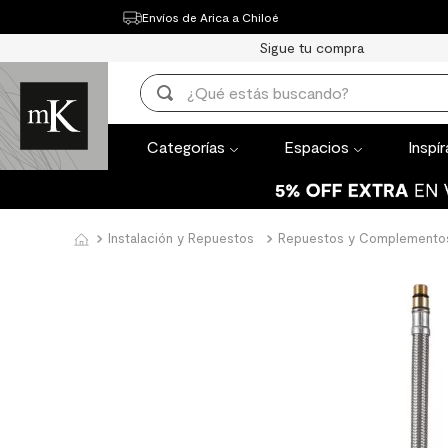
Envíos de Arica a Chiloé
Categorías
Espacios
Inspírate
Th
Sigue tu compra
TÉRMINOS MÁ
¿Qué estás buscando?
1
.
mueble bañ
TÉRMINOS MÁS BUSCADOS
2
.
mampara
Categorías
Espacios
Inspí
1
.
mueble baño
3
.
lavaplatos
2
.
mampara
4
.
espejo
3
.
lavaplatos
Instalación y Repuestos
Repuestos y Complemento
5
.
ceramica m
4
.
espejo
6
.
porcelanato
5
.
ceramica muro
7
.
piso vinilico
6
.
porcelanato mate
8
.
receptaculo
7
.
piso vinilico
9
.
spc
8
.
receptaculo
10
.
columna du
9
.
spc