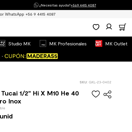
¿Necesitas ayuda?
+569 4415 4087
or WhatsApp +56 9 4415 4087
Studio MK
MK Profesionales
MK Outlet
:
GKL-23-0402
e Tucai 1/2" Hi X M10 He 40
ro Inox
ible
unid