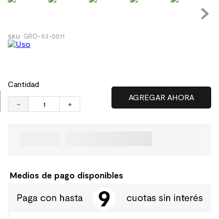
9
.
spc
10
.
columna ducha
:
GRO-53-0011
Cantidad
－
＋
Medios de pago disponibles