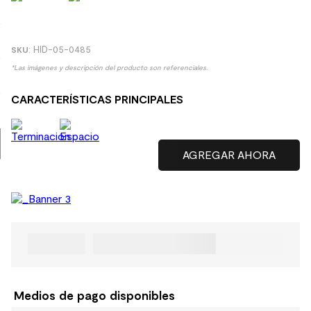
9
.
spc
10
.
columna ducha
:
HID-05-0485
*Las imágenes y descripción del producto son referenciales.
CARACTERÍSTICAS PRINCIPALES
Medios de pago disponibles