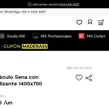
¿Necesitas ayuda?
+569 4415 4087
or WhatsApp +56 9 4415 4087
Studio MK
MK Profesionales
MK Outlet
:
HID-05-0544
áculo Sena con
lizante 1400x700
ible
0
/
un