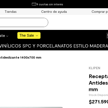
¿Qué estás buscando?
9 cuotas sin interés
e Sale
Tiendas
Centro de ayuda
Comprar p
S BUSCADOS
o
The Sale
rate
uro
tideslizante 1400x700 mm
KLIPEN
 mate
Recept
Antides
mm
Stock Dispon
$
271
.
59
cha