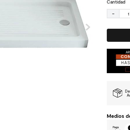
Cantidad
－
De
A
Medios d