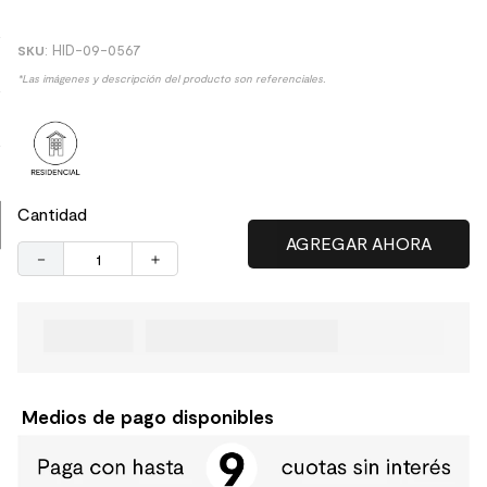
9
.
spc
:
HID-09-0567
10
.
columna ducha
*Las imágenes y descripción del producto son referenciales.
Cantidad
－
＋
Medios de pago disponibles