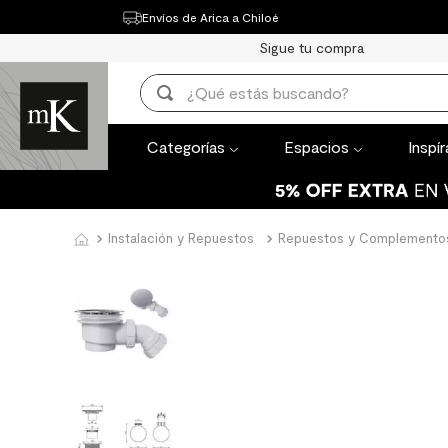
Envíos de Arica a Chiloé
Categorías
Espacios
Inspírate
Th
Sigue tu compra
TÉRMINOS MÁ
¿Qué estás buscando?
1
.
mueble bañ
TÉRMINOS MÁS BUSCADOS
2
.
mampara
Categorías
Espacios
Inspí
1
.
mueble baño
3
.
lavaplatos
2
.
mampara
4
.
espejo
3
.
lavaplatos
Instalación y Repuestos
Repuestos y Complemento
5
.
ceramica m
4
.
espejo
6
.
porcelanato
5
.
ceramica muro
7
.
piso vinilico
6
.
porcelanato mate
8
.
receptaculo
7
.
piso vinilico
9
.
spc
8
.
receptaculo
10
.
columna du
9
.
spc