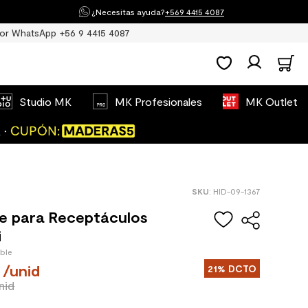
¿Necesitas ayuda?
+569 4415 4087
or WhatsApp +56 9 4415 4087
Studio MK
MK Profesionales
MK Outlet
:
HID-09-1367
e para Receptáculos
i
ible
/
unid
21%
DCTO
nid