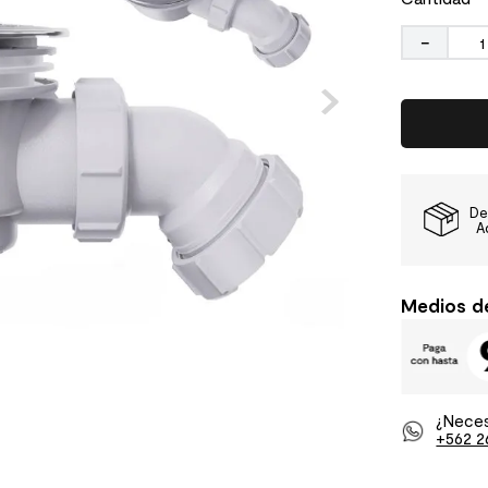
－
De
A
Medios d
¿Neces
+562 2