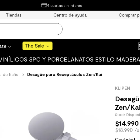
¿Qué estás buscando?
9 cuotas sin interés
e Sale
Tiendas
Centro de ayuda
Comprar p
S BUSCADOS
o
The Sale
rate
s de Baño
Desagüe para Receptáculos Zen/Kai
uro
KLIPEN
 mate
Desagü
Zen/Ka
Stock Dispon
$
14
.
990
$18.990 /u
cha
Cantidad