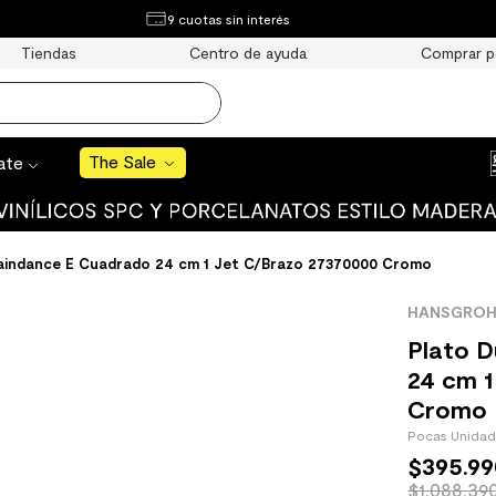
¿Qué estás buscando?
9 cuotas sin interés
e Sale
Tiendas
Centro de ayuda
Comprar p
S BUSCADOS
o
The Sale
rate
aindance E Cuadrado 24 cm 1 Jet C/Brazo 27370000 Cromo
uro
HANSGROH
 mate
Plato 
24 cm 1
Cromo
Pocas Unida
$
395
.
99
cha
$1.088.39