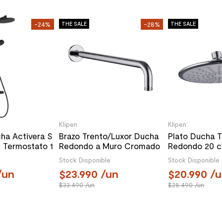
-24%
THE SALE
-28%
THE SALE
Klipen
Klipen
ha Activera S
Brazo Trento/Luxor Ducha
Plato Ducha T
 Termostato 1
Redondo a Muro Cromado
Redondo 20 c
0 Negro Mate
S/Brazo Cro
Stock Disponible
Stock Disponible
/un
23.990
/un
20.990
/u
33.490
/un
28.490
/un