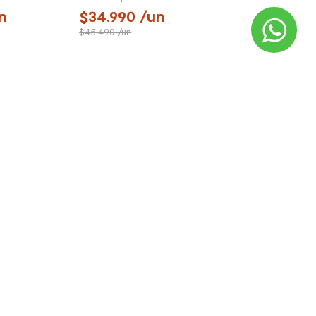
n
34.990
/un
45.490
/un
TÁCTANOS
VENTA TELEFÓNICA
í te podemos
¿Quieres comprar?
ayudar
Llámanos