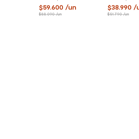
59.600
/un
38.990
/
88.090
/un
51.790
/un
SIGUE TU COMPRA
TIENDAS Y HO
Conoce el estado de tu
Encuentra tu ti
pedido
cercana