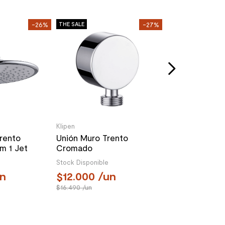
Hansgrohe
-26%
THE SALE
-27%
THE SALE
Ibox Universal
Stock Disponible
119.990
/u
197.190
/un
Klipen
rento
Unión Muro Trento
m 1 Jet
Cromado
mado
Stock Disponible
n
12.000
/un
16.490
/un