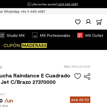
¿Necesitas ayuda?
+569 4415 4087
or WhatsApp +56 9 4415 4087
Studio MK
MK Profesionales
MK Outlet
:
HNG-03-0576
E
Ducha Raindance E Cuadrado
 Jet C/Brazo 27370000
des
1
0
/
un
64%
DCTO
0 /un