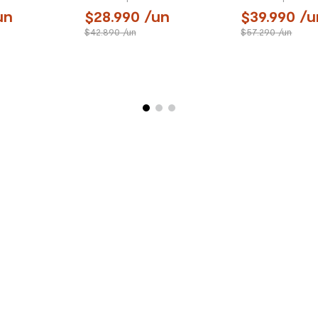
un
28.990
/un
39.990
/u
42.890
/un
57.290
/un
RARIOS
¿ALGUNA DUDA?
CON
enda más
Consulta nuestras
Aqu
preguntas frecuentes