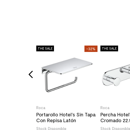
-44%
THE SALE
-32%
THE SALE
o Zen con
anel de
anco 800x800
le
/un
Roca
Roca
Portarollo Hotel's Sin Tapa
Percha Hotel'
Con Repisa Latón
Cromado 22.
Cromado 15x9x8.7 cm
Stock Disponible
Stock Disponibl