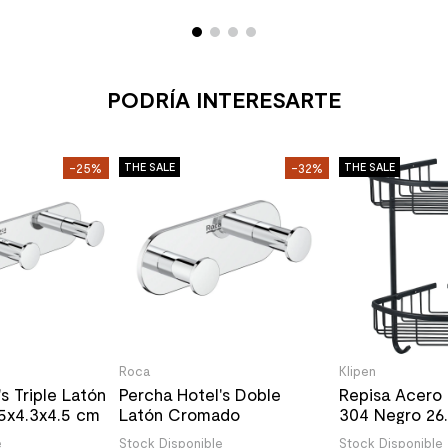
PODRÍA INTERESARTE
-25%
THE SALE
-32%
THE SALE
Roca
Klipen
s Triple Latón
Percha Hotel's Doble
Repisa Acero 
5x4.3x4.5 cm
Latón Cromado
304 Negro 26.
13.5x4.3x4.5 cm
cm
e
Stock Disponible
Stock Disponible