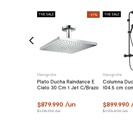
-23%
THE SALE
-21%
THE SALE
ucha Crometta
5400 Blanco
le
un
Hansgrohe
Hansgrohe
Plato Ducha Raindance E
Columna Duc
Cielo 30 Cm 1 Jet C/Brazo
104.5 cm con
26250000 Cromo
Jet 2808367
879.990
/un
899.990
1.118.190
/un
1.176.890
/un