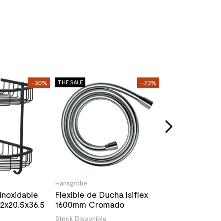
Hansgrohe
-30%
THE SALE
-23%
THE SALE
Uníon Muro Fixf
27454000 Cr
Stock Disponible
29.990
/u
53.890
/un
Hansgrohe
Inoxidable
Flexible de Ducha Isiflex
2x20.5x36.5
1600mm Cromado
Stock Disponible