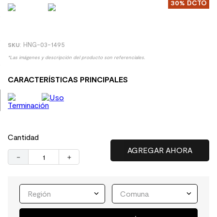
30%
DCTO
9
.
spc
10
.
columna ducha
:
HNG-03-1495
*Las imágenes y descripción del producto son referenciales.
CARACTERÍSTICAS PRINCIPALES
Cantidad
－
＋
Región
Comuna