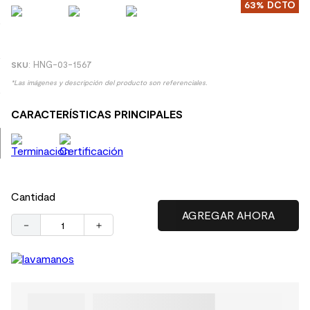
63%
DCTO
9
.
spc
10
.
columna ducha
:
HNG-03-1567
*Las imágenes y descripción del producto son referenciales.
CARACTERÍSTICAS PRINCIPALES
Cantidad
－
＋