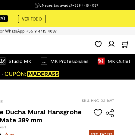
¿Necesitas ayuda?
+569 4415 4087
19
VER TODO
or WhatsApp +56 9 4415 4087
Studio MK
MK Profesionales
MK Outlet
:
HNG-03-1697
E
de Ducha Mural Hansgrohe
 Mate 389 mm
des
1
22%
DCTO