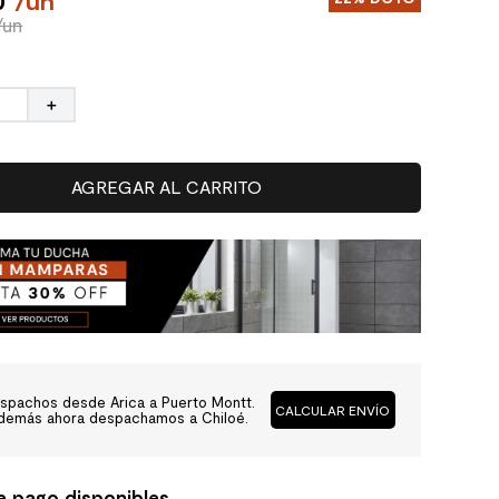
0
/
un
/un
＋
AGREGAR AL CARRITO
spachos desde Arica a Puerto Montt.
CALCULAR ENVÍO
demás ahora despachamos a Chiloé.
e pago disponibles