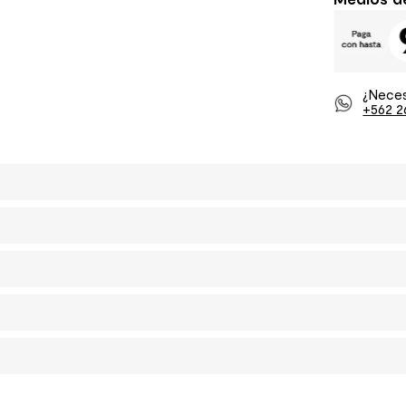
¿Neces
+562 2