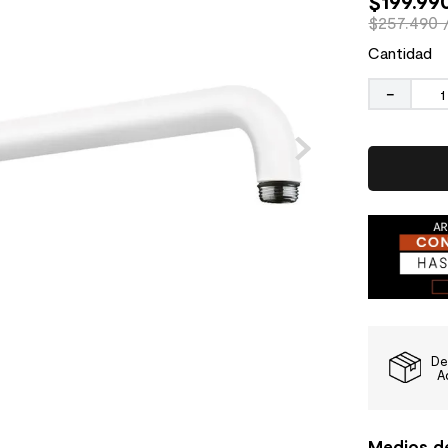
$
199
.
99
$257.490 
Cantidad
－
De
A
Medios d