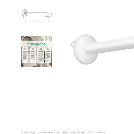
8
.
receptaculo
9
.
spc
10
.
columna ducha
*Las imágenes y descripción del producto son referenciales.