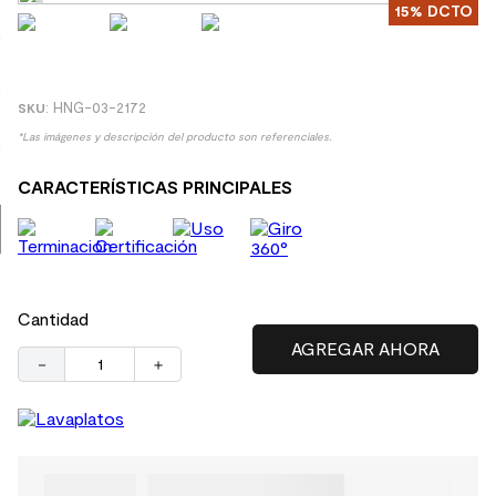
15%
DCTO
8
.
receptaculo
9
.
spc
10
.
columna ducha
:
HNG-03-2172
*Las imágenes y descripción del producto son referenciales.
CARACTERÍSTICAS PRINCIPALES
Cantidad
－
＋