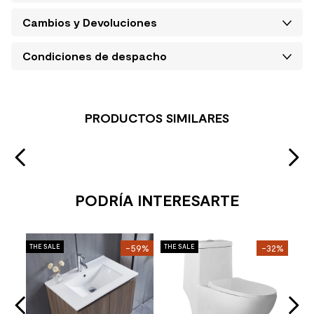
Cambios y Devoluciones
Condiciones de despacho
PRODUCTOS SIMILARES
PODRÍA INTERESARTE
Inc
43%
THE SALE
-59%
THE SALE
-32%
THE 
Lav
ta
Red
sin
Stoc
4