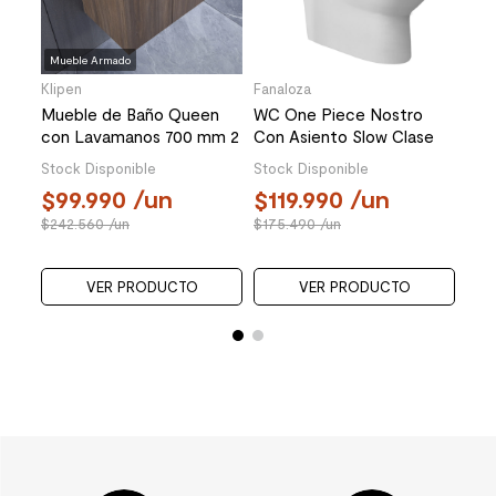
113
Mueble Armado
Klipen
Fanaloza
Mueble de Baño Queen
WC One Piece Nostro
con Lavamanos 700 mm 2
Con Asiento Slow Clase
Puertas Choco
Descarga a Piso 305 mm
Stock Disponible
Stock Disponible
99.990
/un
119.990
/un
242.560
/un
175.490
/un
VER PRODUCTO
VER PRODUCTO