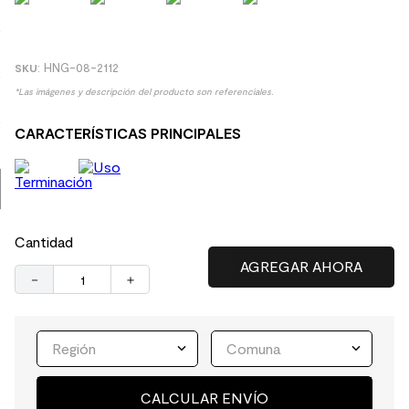
9
.
spc
10
.
columna ducha
:
HNG-08-2112
*Las imágenes y descripción del producto son referenciales.
CARACTERÍSTICAS PRINCIPALES
Cantidad
－
＋
Región
Comuna
CALCULAR ENVÍO