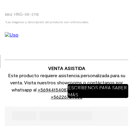
9
.
receptaculo
:
HNG-08-2118
10
.
columna ducha
*Las imágenes y descripción del producto son referenciales.
VENTA ASISTIDA
Este producto requiere asistencia personalizada para su
venta. Visita nuestros showrooms o contáctanos por
ESCRÍBENOS PARA SABER
whatsapp al
+56944154087
o por venta telefónica al
MÁS
+56226789000