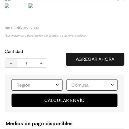
8
.
receptaculo
9
.
spc
10
.
columna ducha
:
HNG-09-2037
*Las imágenes y descripción del producto son referenciales.
Cantidad
－
＋
Región
Comuna
CALCULAR ENVÍO
Medios de pago disponibles