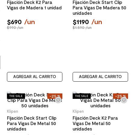
Fijación Deck K2 Para
Fijación Deck Start Clip
Vigas de Madera 1 unidad
Para Vigas De Madera 50
9
.
spc
unidades
10
.
columna ducha
$
690
/
un
$
1190
/
un
$990 /un
$1.590 /un
AGREGAR AL CARRITO
AGREGAR AL CARRITO
-
25 %
-
25 %
THE SALE
THE SALE
Klipen
Klipen
Fijación Deck Start Clip
Fijación Deck K2 Para
Para Vigas De Metal 50
Vigas De Metal 50
unidades
unidades