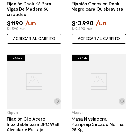
Fijación Deck K2 Para
Fijación Conexión Deck
Vigas De Madera 50
Negro para Quiebravista
unidades
$
1190
/
un
$
13
.
990
/
un
$1.590 /un
$19.490 /un
AGREGAR AL CARRITO
AGREGAR AL CARRITO
THE SALE
THE SALE
Klipen
Mapei
Fijación Clip Acero
Masa Niveladora
Inoxidable para SPC Wall
Planiprep Secado Normal
Alveolar y Palillaje
25 Kg