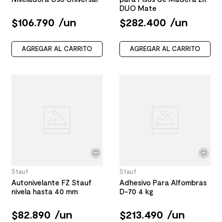
DUO Mate
$
106
.
790
/
un
$
282
.
400
/
un
AGREGAR AL CARRITO
AGREGAR AL CARRITO
Stauf
Stauf
Autonivelante FZ Stauf
Adhesivo Para Alfombras
nivela hasta 40 mm
D-70 4 kg
$
82
.
890
/
un
$
213
.
490
/
un