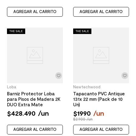
AGREGAR AL CARRITO
AGREGAR AL CARRITO
THE SALE
THE SALE
Loba
Newtechwood
Barniz Protector Loba
Tapacanto PVC Antique
para Pisos de Madera 2K
131x 22 mm (Pack de 10
DUO Extra Mate
Un)
$
428
.
490
/
un
$
1990
/
un
$2.900 /un
AGREGAR AL CARRITO
AGREGAR AL CARRITO