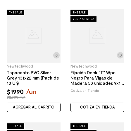
THE SALE
THE SALE
VENTA ASISTIDA
Newtechwood
Newtechwood
Tapacanto PVC Silver
Fijación Deck "T" Wpc
Grey 131x22 mm (Pack de
Negro Para Vigas de
10 Un)
Madera 50 unidades 9x12
mm
$
1990
/
un
Cotiza en Tienda
$2.900 /un
AGREGAR AL CARRITO
COTIZA EN TIENDA
THE SALE
THE SALE