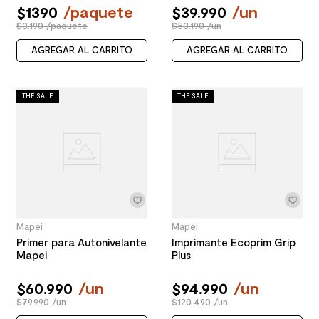
$
1390
/
paquete
$
39
.
990
/
un
$3.190 /paquete
$53.190 /un
AGREGAR AL CARRITO
AGREGAR AL CARRITO
THE SALE
THE SALE
Mapei
Mapei
Primer para Autonivelante
Imprimante Ecoprim Grip
Mapei
Plus
$
60
.
990
/
un
$
94
.
990
/
un
$79.990 /un
$120.490 /un