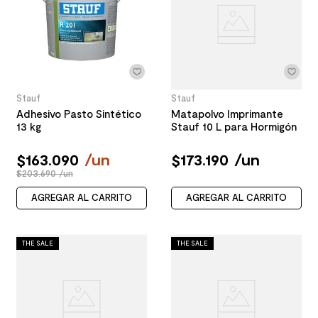
Stauf
Stauf
Adhesivo Pasto Sintético
Matapolvo Imprimante
13 kg
Stauf 10 L para Hormigón
$
163
.
090
/
un
$
173
.
190
/
un
$203.690 /un
AGREGAR AL CARRITO
AGREGAR AL CARRITO
THE SALE
THE SALE