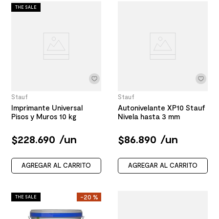
THE SALE
Stauf
Stauf
Imprimante Universal
Autonivelante XP10 Stauf
Pisos y Muros 10 kg
Nivela hasta 3 mm
$
228
.
690
/
un
$
86
.
890
/
un
AGREGAR AL CARRITO
AGREGAR AL CARRITO
-
20 %
THE SALE