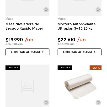
Mapei
Mapei
Masa Niveladora de
Mortero Autonivelante
Secado Rápido Mapei
Ultraplan 3-40 20 kg
$
19
.
990
/
un
$
22
.
610
/
un
$25.890 /un
$27.890 /un
AGREGAR AL CARRITO
AGREGAR AL CARRITO
-
20 %
THE SALE
THE SALE