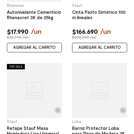
Rhenatec
Stauf
Autonivelante Cementicio
Cinta Pasto Sintético 100
Rhenacret 3K de 25kg
m lineales
$
17
.
990
/
un
$
166
.
690
/
un
$22.790 /un
$208.200 /un
AGREGAR AL CARRITO
AGREGAR AL CARRITO
THE SALE
Stauf
Loba
Retape Stauf Masa
Barniz Protector Loba
Niveladora Uso Universal
para Pisos de Madera 2K