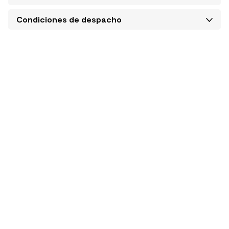
Condiciones de despacho
SIGUE TU COMPRA
TIENDA Y HORARIOS
Conoce el estado de tu
Encuentra tu tienda más
pedido
cercana
CONOCE MÁS AQUÍ
CONSULTA AQUÍ