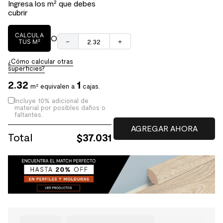
Ingresa los m² que debes
cubrir
CALCULA
O
－
＋
TUS M²
¿Cómo calcular otras
superficies?
2.32
1
m² equivalen a
cajas.
Incluye 10% adicional de
material por posibles daños o
faltantes.
Total
$
37.031