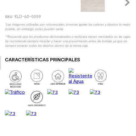
9
.
spc
:
KLO-60-0059
10
.
columna ducha
*Las imágenes utilizadas son referenciales, intentan igualar los colores y diseños lo mejor
posible, sin embargo, estos pueden variar.
**Recuerda: que los productos destonalizados o multicara vienen mezclados en las cajas.
Se recomienda siempre mezclar y hacer una presentación antes de instalar, ya que no
siempre estarán todos los diseños dentro de la misma caja.
CARACTERÍSTICAS PRINCIPALES