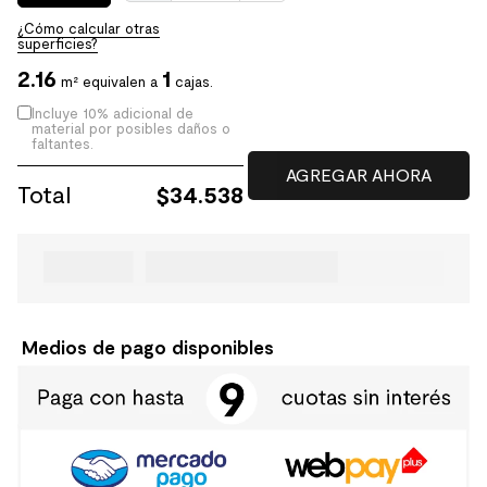
¿Cómo calcular otras
superficies?
2.16
1
m² equivalen a
cajas.
Incluye 10% adicional de
material por posibles daños o
faltantes.
Total
$
34.538
Medios de pago disponibles