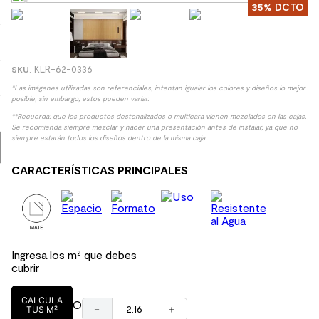
35%
DCTO
8
.
receptaculo
9
.
spc
10
.
columna ducha
:
KLR-62-0336
*Las imágenes utilizadas son referenciales, intentan igualar los colores y diseños lo mejor
posible, sin embargo, estos pueden variar.
**Recuerda: que los productos destonalizados o multicara vienen mezclados en las cajas.
Se recomienda siempre mezclar y hacer una presentación antes de instalar, ya que no
siempre estarán todos los diseños dentro de la misma caja.
CARACTERÍSTICAS PRINCIPALES
Ingresa los m² que debes
cubrir
CALCULA
O
－
＋
TUS M²