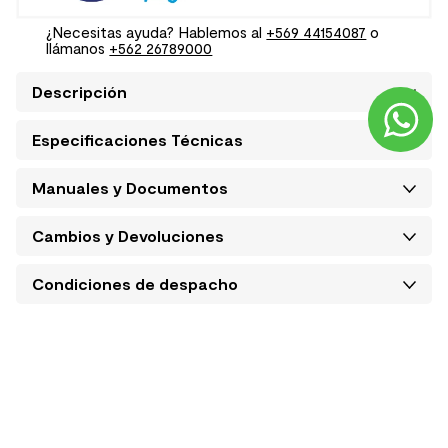
¿Necesitas ayuda? Hablemos al
+569 44154087
o
llámanos
+562 26789000
Descripción
Especificaciones Técnicas
Manuales y Documentos
Cambios y Devoluciones
Condiciones de despacho
INSPÍRATE CON
#EfectoMK
Comparte tu estilo #EfectoMK e inspírate con
los espacios de nuestra comunidad MK
¿Quieres que tu foto también aparezca aquí?