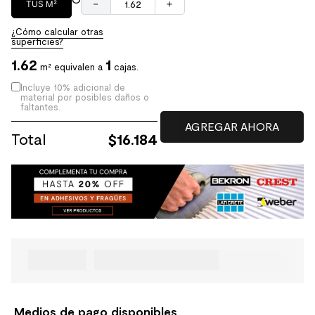
－
＋
TUS M²
¿Cómo calcular otras
superficies?
1.62
1
m² equivalen a
cajas.
Incluye 10% adicional de
material por posibles daños o
faltantes.
Total
$
16.184
Medios de pago disponibles