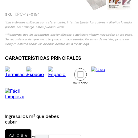
9
.
spc
:
KPC-12-0154
10
.
columna ducha
*Las imágenes utilizadas son referenciales, intentan igualar los colores y diseños lo mejor
posible, sin embargo, estos pueden variar.
**Recuerda: que los productos destonalizados o multicara vienen mezclados en las cajas.
Se recomienda siempre mezclar y hacer una presentación antes de instalar, ya que no
siempre estarán todos los diseños dentro de la misma caja.
CARACTERÍSTICAS PRINCIPALES
Ingresa los m² que debes
cubrir
CALCULA
O