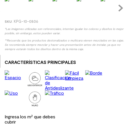
9
.
spc
10
.
columna ducha
:
KPG-10-0806
*Las imágenes utilizadas son referenciales, intentan igualar los colores y diseños lo mejor
posible, sin embargo, estos pueden variar.
**Recuerda: que los productos destonalizados o multicara vienen mezclados en las cajas.
Se recomienda siempre mezclar y hacer una presentación antes de instalar, ya que no
siempre estarán todos los diseños dentro de la misma caja.
CARACTERÍSTICAS PRINCIPALES
Ingresa los m² que debes
cubrir