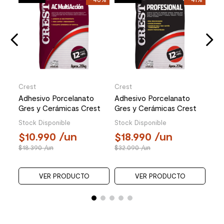
Per
o
Mat
1
24
Crest
Crest
Adhesivo Porcelanato
Adhesivo Porcelanato
Gres y Cerámicas Crest
Gres y Cerámicas Crest
AC Multiacción Gris 20 Kg
Profesional Gris 20 Kg
Stock Disponible
Stock Disponible
10.990
/un
18.990
/un
18.390
/un
32.090
/un
VER PRODUCTO
VER PRODUCTO