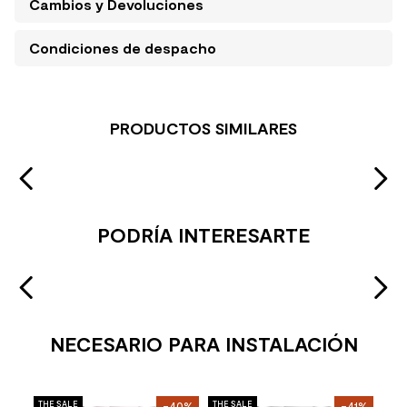
Cambios y Devoluciones
Condiciones de despacho
PRODUCTOS SIMILARES
PODRÍA INTERESARTE
NECESARIO PARA INSTALACIÓN
Mol
27%
THE SALE
-40%
THE SALE
-41%
THE 