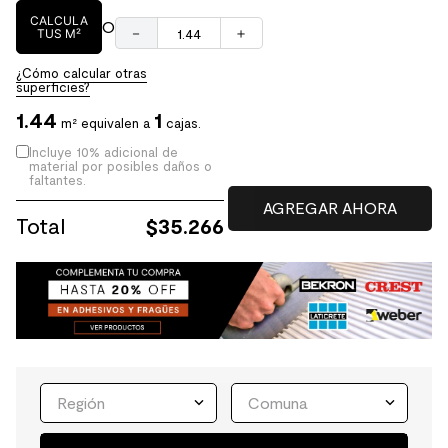
CALCULA
O
－
＋
TUS M²
¿Cómo calcular otras
superficies?
1.44
1
m² equivalen a
cajas.
Incluye 10% adicional de
material por posibles daños o
faltantes.
Total
$
35.266
Región
Comuna