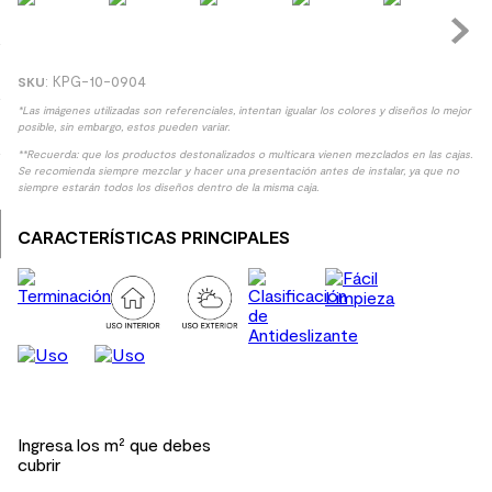
9
.
spc
10
.
columna ducha
:
KPG-10-0904
*Las imágenes utilizadas son referenciales, intentan igualar los colores y diseños lo mejor
posible, sin embargo, estos pueden variar.
**Recuerda: que los productos destonalizados o multicara vienen mezclados en las cajas.
Se recomienda siempre mezclar y hacer una presentación antes de instalar, ya que no
siempre estarán todos los diseños dentro de la misma caja.
CARACTERÍSTICAS PRINCIPALES
Ingresa los m² que debes
cubrir