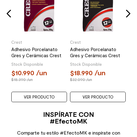
1
24
Crest
Crest
Adhesivo Porcelanato
Adhesivo Porcelanato
Gres y Cerámicas Crest
Gres y Cerámicas Crest
AC Multiacción Gris 20 Kg
Profesional Gris 20 Kg
Stock Disponible
Stock Disponible
10.990
/un
18.990
/un
18.390
/un
32.090
/un
VER PRODUCTO
VER PRODUCTO
INSPÍRATE CON
#EfectoMK
Comparte tu estilo #EfectoMK e inspírate con