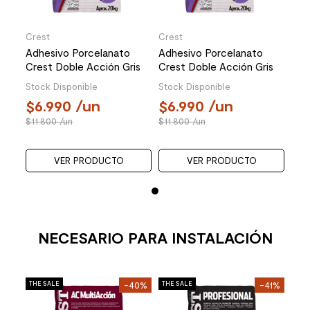
Crest
Crest
Cre
Adhesivo Porcelanato
Adhesivo Porcelanato
Adh
Crest Doble Acción Gris
Crest Doble Acción Gris
Cre
20 Kg
20 Kg
20 
Stock Disponible
Stock Disponible
Stoc
6.990
/un
6.990
/un
6
11.800
/un
11.800
/un
11.
VER PRODUCTO
VER PRODUCTO
NECESARIO PARA INSTALACIÓN
Mol
27%
THE SALE
-40%
THE SALE
-41%
THE 
Per
o
Mat