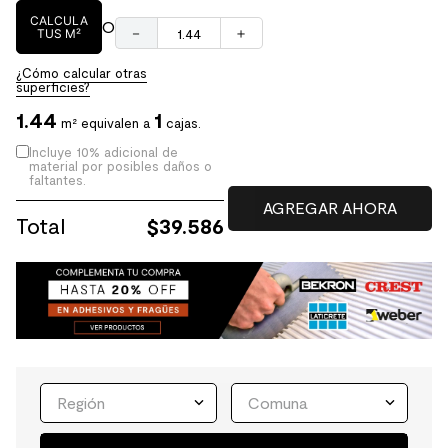
CALCULA
O
－
＋
TUS M²
¿Cómo calcular otras
superficies?
1.44
1
m² equivalen a
cajas.
Incluye 10% adicional de
material por posibles daños o
faltantes.
Total
$
39.586
Región
Comuna