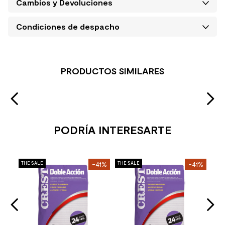
Cambios y Devoluciones
Condiciones de despacho
PRODUCTOS SIMILARES
PODRÍA INTERESARTE
THE SALE
-41%
THE SALE
-41%
THE 