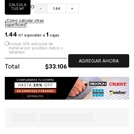
CALCULA
O
－
＋
TUS M²
¿Cómo calcular otras
superficies?
1.44
1
m² equivalen a
cajas.
Incluye 10% adicional de
material por posibles daños o
faltantes.
Total
$
33.106