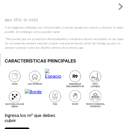
8
.
receptaculo
9
.
spc
:
KPG-10-0952
10
.
columna ducha
*Las imágenes utilizadas son referenciales, intentan igualar los colores y diseños lo mejor
posible, sin embargo, estos pueden variar.
**Recuerda: que los productos destonalizados o multicara vienen mezclados en las cajas.
Se recomienda siempre mezclar y hacer una presentación antes de instalar, ya que no
siempre estarán todos los diseños dentro de la misma caja.
CARACTERÍSTICAS PRINCIPALES
Ingresa los m² que debes
cubrir