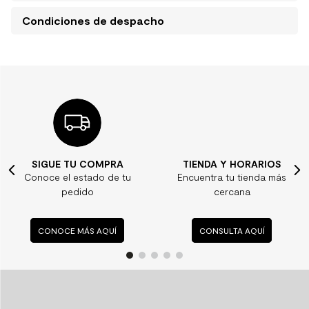
Condiciones de despacho
GUE TU COMPRA
TIENDA Y HORARIOS
¿
e el estado de tu
Encuentra tu tienda más
Co
pedido
cercana
preg
NOCE MÁS AQUÍ
CONSULTA AQUÍ