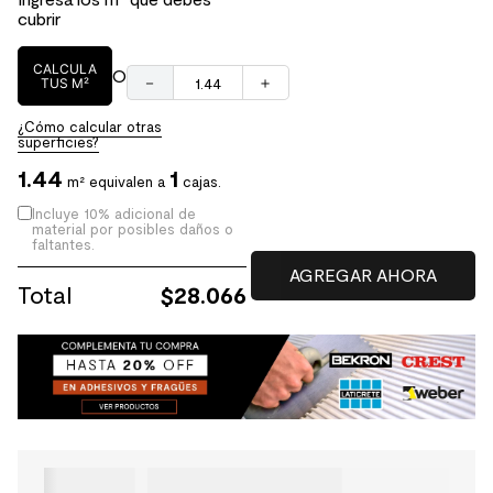
cubrir
CALCULA
O
－
＋
TUS M²
¿Cómo calcular otras
superficies?
1.44
1
m² equivalen a
cajas.
Incluye 10% adicional de
material por posibles daños o
faltantes.
Total
$
28.066