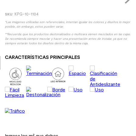
9
.
spc
:
KPG-10-1104
10
.
columna ducha
*Las imágenes utilizadas son referenciales, intentan igualar los colores y diseños lo mejor
posible, sin embargo, estos pueden variar.
**Recuerda: que los productos destonalizados o multicara vienen mezclados en las cajas.
Se recomienda siempre mezclar y hacer una presentación antes de instalar, ya que no
siempre estarán todos los diseños dentro de la misma caja.
CARACTERÍSTICAS PRINCIPALES
Ingresa los m² que debes