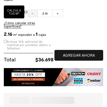
CALCULA
O
－
＋
TUS M²
¿Cómo calcular otras
superficies?
2.16
1
m² equivalen a
cajas.
Incluye 10% adicional de
material por posibles daños o
faltantes.
Total
$
36.698