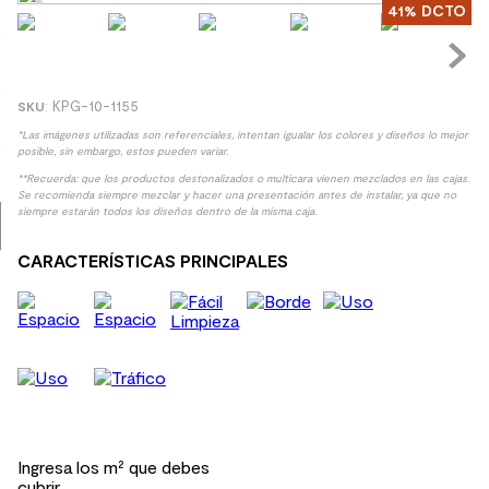
41%
DCTO
8
.
receptaculo
9
.
spc
10
.
columna ducha
:
KPG-10-1155
*Las imágenes utilizadas son referenciales, intentan igualar los colores y diseños lo mejor
posible, sin embargo, estos pueden variar.
**Recuerda: que los productos destonalizados o multicara vienen mezclados en las cajas.
Se recomienda siempre mezclar y hacer una presentación antes de instalar, ya que no
siempre estarán todos los diseños dentro de la misma caja.
CARACTERÍSTICAS PRINCIPALES
Ingresa los m² que debes
cubrir