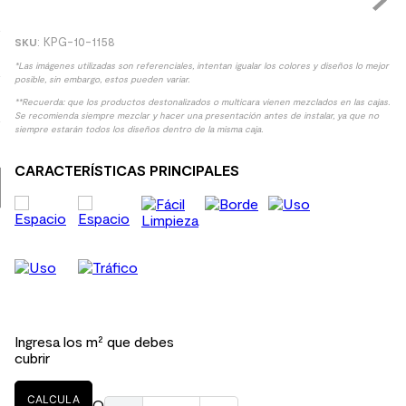
9
.
spc
:
KPG-10-1158
10
.
columna ducha
*Las imágenes utilizadas son referenciales, intentan igualar los colores y diseños lo mejor
posible, sin embargo, estos pueden variar.
**Recuerda: que los productos destonalizados o multicara vienen mezclados en las cajas.
Se recomienda siempre mezclar y hacer una presentación antes de instalar, ya que no
siempre estarán todos los diseños dentro de la misma caja.
CARACTERÍSTICAS PRINCIPALES
Ingresa los m² que debes
cubrir
CALCULA
O