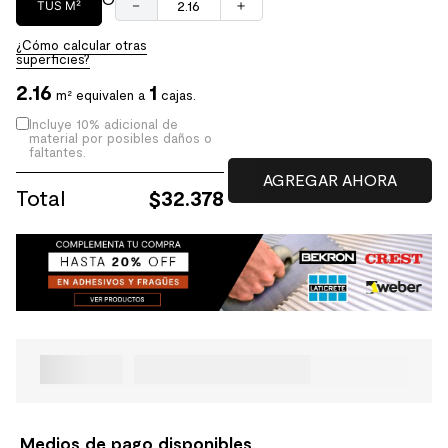
－
＋
TUS M²
¿Cómo calcular otras
superficies?
2.16
1
m² equivalen a
cajas.
Incluye 10% adicional de
material por posibles daños o
faltantes.
Total
$
32.378
Medios de pago disponibles