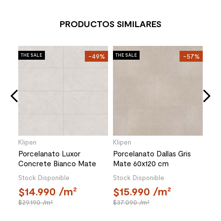
PRODUCTOS SIMILARES
Mara
67%
THE SALE
-49%
THE SALE
-57%
THE 
Por
Sic
ms
cm
Stoc
4
67
Klipen
Klipen
Porcelanato Luxor
Porcelanato Dallas Gris
Concrete Bianco Mate
Mate 60x120 cm
60x120 cm
Stock Disponible
Stock Disponible
14.990
/m²
15.990
/m²
29.190
/m²
37.090
/m²