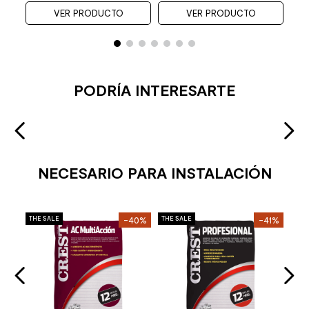
VER PRODUCTO
VER PRODUCTO
PODRÍA INTERESARTE
NECESARIO PARA INSTALACIÓN
Mol
27%
THE SALE
-40%
THE SALE
-41%
THE 
Per
o
Cro
Mat
Stoc
2
37