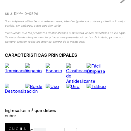
9
.
spc
:
KPP-10-0896
10
.
columna ducha
*Las imágenes utilizadas son referenciales, intentan igualar los colores y diseños lo mejor
posible, sin embargo, estos pueden variar.
**Recuerda: que los productos destonalizados o multicara vienen mezclados en las cajas.
Se recomienda siempre mezclar y hacer una presentación antes de instalar, ya que no
siempre estarán todos los diseños dentro de la misma caja.
CARACTERÍSTICAS PRINCIPALES
Ingresa los m² que debes
cubrir
CALCULA
O