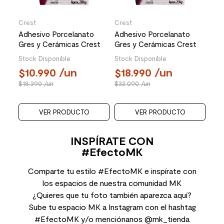
Crest
Crest
Adhesivo Porcelanato
Adhesivo Porcelanato
Gres y Cerámicas Crest
Gres y Cerámicas Crest
AC Multiacción Gris 20 Kg
Profesional Gris 20 Kg
Stock Disponible
Stock Disponible
10.990
/un
18.990
/un
18.390
/un
32.090
/un
VER PRODUCTO
VER PRODUCTO
INSPÍRATE CON
#EfectoMK
Comparte tu estilo #EfectoMK e inspírate con
los espacios de nuestra comunidad MK
¿Quieres que tu foto también aparezca aquí?
Sube tu espacio MK a Instagram con el hashtag
#EfectoMK y/o menciónanos @mk_tienda