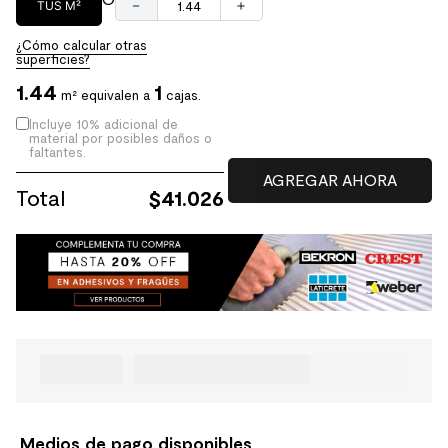
－
＋
TUS M²
¿Cómo calcular otras
superficies?
1.44
1
m² equivalen a
cajas.
Incluye 10% adicional de
material por posibles daños o
faltantes.
Total
$
41.026
Medios de pago disponibles