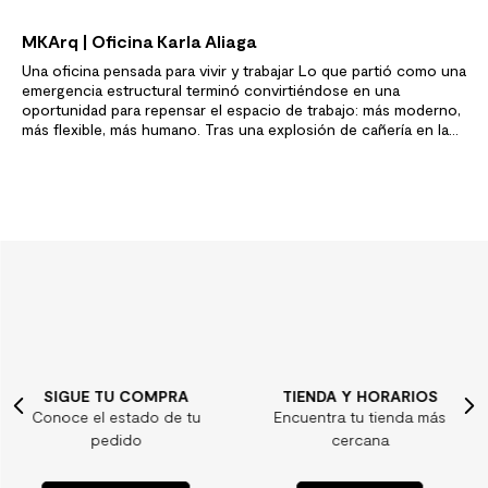
MKArq | Oficina Karla Aliaga
Una oficina pensada para vivir y trabajar Lo que partió como una
emergencia estructural terminó convirtiéndose en una
oportunidad para repensar el espacio de trabajo: más moderno,
más flexible, más humano. Tras una explosión de cañería en la
oficina contigua que dañó muros, muebles y piso, la arquitecta
decidió hacer borrón y cuenta nueva. Con…
TIENDA Y HORARIOS
¿ALGUNA DUDA?
Encuentra tu tienda más
Consulta nuestras
cercana
preguntas frecuentes