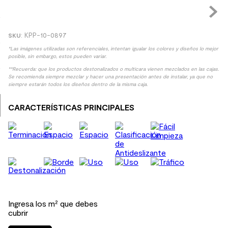
8
.
receptaculo
9
.
spc
:
KPP-10-0897
10
.
columna ducha
*Las imágenes utilizadas son referenciales, intentan igualar los colores y diseños lo mejor
posible, sin embargo, estos pueden variar.
**Recuerda: que los productos destonalizados o multicara vienen mezclados en las cajas.
Se recomienda siempre mezclar y hacer una presentación antes de instalar, ya que no
siempre estarán todos los diseños dentro de la misma caja.
CARACTERÍSTICAS PRINCIPALES
Ingresa los m² que debes
cubrir