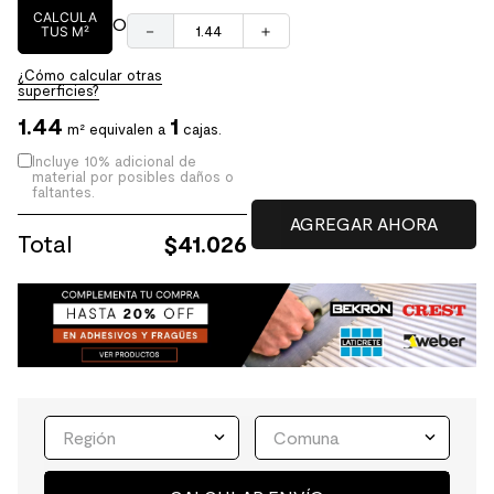
CALCULA
O
－
＋
TUS M²
¿Cómo calcular otras
superficies?
1.44
1
m² equivalen a
cajas.
Incluye 10% adicional de
material por posibles daños o
faltantes.
Total
$
41.026
Región
Comuna