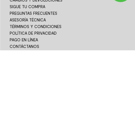
SIGUE TU COMPRA
PREGUNTAS FRECUENTES
ASESORÍA TÉCNICA
TÉRMINOS Y CONDICIONES
POLÍTICA DE PRIVACIDAD
PAGO EN LÍNEA
CONTÁCTANOS
¡Síguenos!
Horarios Servicio al Cliente
↘ Whatsapp
+56 9 4415 4087
Lunes a Viernes: 8:00 a 19:00 hrs.
Sábado 9:00 a 14:00 hrs.
↘ Teléfono
+562 2678 9000
Lunes a Viernes: 8:00 a 17:00 hrs