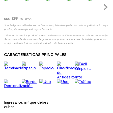
9
.
spc
10
.
columna ducha
:
KPP-10-0923
*Las imágenes utilizadas son referenciales, intentan igualar los colores y diseños lo mejor
posible, sin embargo, estos pueden variar.
**Recuerda: que los productos destonalizados o multicara vienen mezclados en las cajas.
Se recomienda siempre mezclar y hacer una presentación antes de instalar, ya que no
siempre estarán todos los diseños dentro de la misma caja.
CARACTERÍSTICAS PRINCIPALES
Ingresa los m² que debes
cubrir