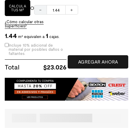
CALCULA
O
－
＋
TUS M²
¿Cómo calcular otras
superficies?
1.44
1
m² equivalen a
cajas.
Incluye 10% adicional de
material por posibles daños o
faltantes.
Total
$
23.026