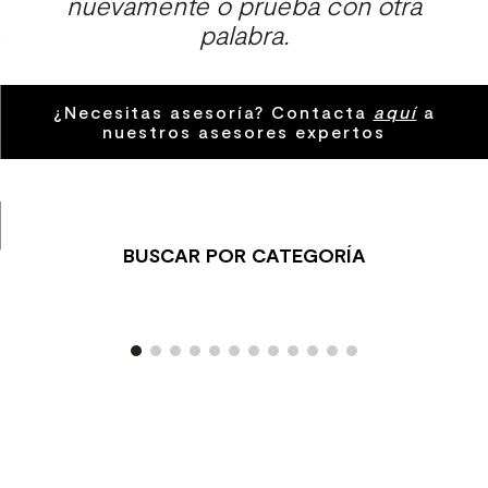
nuevamente o prueba con otra
8
.
receptaculo
palabra.
9
.
spc
10
.
columna ducha
¿Necesitas asesoría? Contacta
aquí
a
nuestros asesores expertos
BUSCAR POR CATEGORÍA