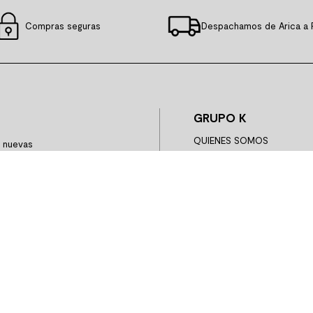
Compras seguras
Despachamos de Arica a 
GRUPO K
QUIENES SOMOS
y nuevas
HISTORIA
GOBIERNO CORPORATIVO
INFORMACIÓN INVERSIONI
GRUPO K SOSTENIBLE
TRABAJA CON NOSOTROS
CYBER
BLACK FRIDAY