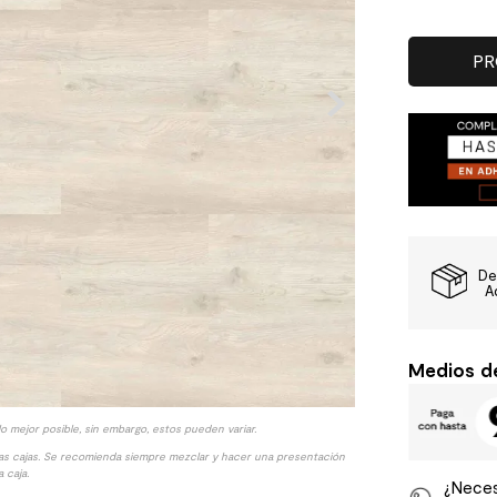
PR
De
A
Medios d
lo mejor posible, sin embargo, estos pueden variar.
las cajas. Se recomienda siempre mezclar y hacer una presentación
 caja.
¿Neces