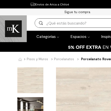
Envíos de Arica a Chiloé
Categorías
Espacios
Inspírate
Th
Sigue tu compra
TÉRMINOS MÁ
¿Qué estás buscando?
1
.
mueble bañ
TÉRMINOS MÁS BUSCADOS
2
.
mampara
Categorías
Espacios
Inspí
1
.
mueble baño
3
.
lavaplatos
2
.
mampara
4
.
ceramica m
3
.
lavaplatos
Pisos y Muros
Porcelanatos
Porcelanato Rove
5
.
espejo
4
.
ceramica muro
6
.
porcelanato
5
.
espejo
7
.
piso vinilico
6
.
porcelanato mate
8
.
receptaculo
7
.
piso vinilico
9
.
spc
8
.
receptaculo
10
.
columna du
9
.
spc