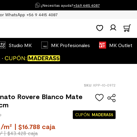
¿Necesitas ayuda?
+569 4415 4087
or WhatsApp +56 9 4415 4087
Studio MK
MK Profesionales
MK Outlet
:
KPP-10-0972
anato Rovere Blanco Mate
 cm
CUPÓN:
MADERAS5
/
m²
| $16.788 caja
m²
| $43.428 caja