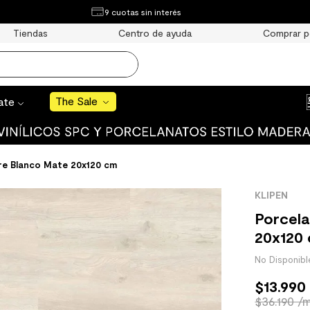
¿Qué estás buscando?
9 cuotas sin interés
e Sale
Tiendas
Centro de ayuda
Comprar p
S BUSCADOS
o
The Sale
rate
uro
re Blanco Mate 20x120 cm
KLIPEN
 mate
Porcel
20x120
$
13
.
990
cha
$36.190 /