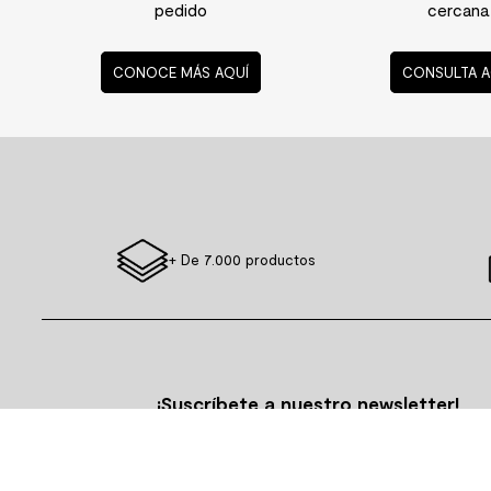
pedido
cercana
CONOCE MÁS AQUÍ
CONSULTA A
+ De 7.000 productos
¡Suscríbete a nuestro newsletter!
Conoce e inspírate con lo último en decoración 
tendencias.