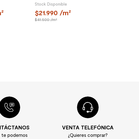
Stock Disponible
²
21.990
/m²
41.500
/m²
TÁCTANOS
VENTA TELEFÓNICA
í te podemos
¿Quieres comprar?