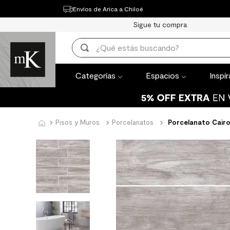
Envíos de Arica a Chiloé
Categorías
Espacios
Inspírate
Th
Sigue tu compra
TÉRMINOS MÁ
¿Qué estás buscando?
1
.
mueble bañ
TÉRMINOS MÁS BUSCADOS
2
.
mampara
Categorías
Espacios
Inspí
1
.
mueble baño
3
.
lavaplatos
2
.
mampara
4
.
espejo
3
.
lavaplatos
Pisos y Muros
Porcelanatos
Porcelanato Cair
5
.
ceramica m
4
.
espejo
6
.
porcelanato
5
.
ceramica muro
7
.
piso vinilico
6
.
porcelanato mate
8
.
receptaculo
7
.
piso vinilico
9
.
spc
8
.
receptaculo
10
.
columna du
9
.
spc