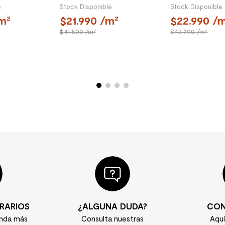
e
Stock Disponible
Stock Disponible
m²
21.990
/m²
22.990
/m
41.500
/m²
43.290
/m²
RARIOS
¿ALGUNA DUDA?
CON
enda más
Consulta nuestras
Aqu