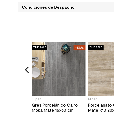
Condiciones de Despacho
THE SALE
-58%
THE SALE
 Carrara Icon
e 60x120 cm
le
m²
Klipen
Klipen
Gres Porcelánico Cairo
Porcelanato 
Moka Mate 15x60 cm
Mate R10 20