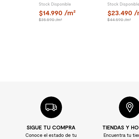
Stock Disponible
Stock Disponibl
14.990
/m²
23.490
/
35.890
/m²
44.590
/m²
SIGUE TU COMPRA
TIENDAS Y HO
Conoce el estado de tu
Encuentra tu ti