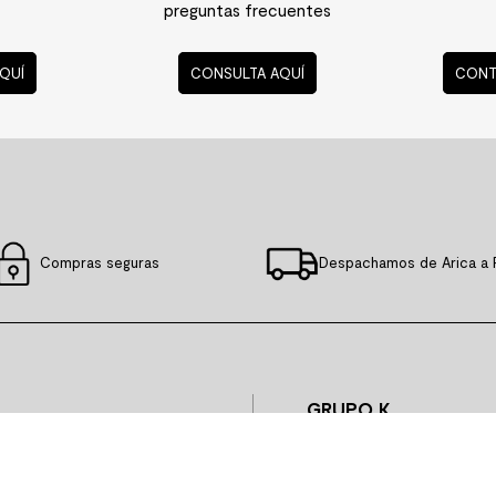
preguntas frecuentes
QUÍ
CONSULTA AQUÍ
CONT
Compras seguras
Despachamos de Arica a 
GRUPO K
QUIENES SOMOS
y nuevas
HISTORIA
GOBIERNO CORPORATIVO