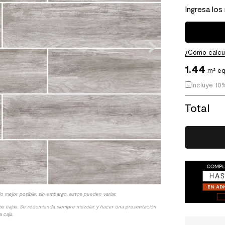
Ingresa los
¿Cómo calcul
1.44
m² eq
Incluye 10
Total
lo mejor posible, sin embargo, estos pueden variar.
las cajas. Se recomienda siempre mezclar y hacer una presentación
 caja.