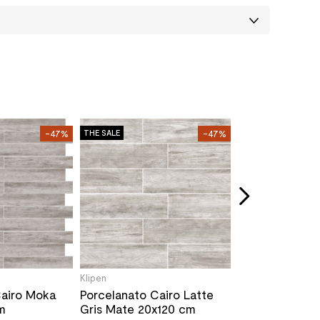
Klipen
-47%
THE SALE
-47%
THE SALE
Porcelanato N
Mate 20x120 
Stock Disponible
14.990
/m
36.290
/m²
Klipen
Cairo Moka
Porcelanato Cairo Latte
m
Gris Mate 20x120 cm