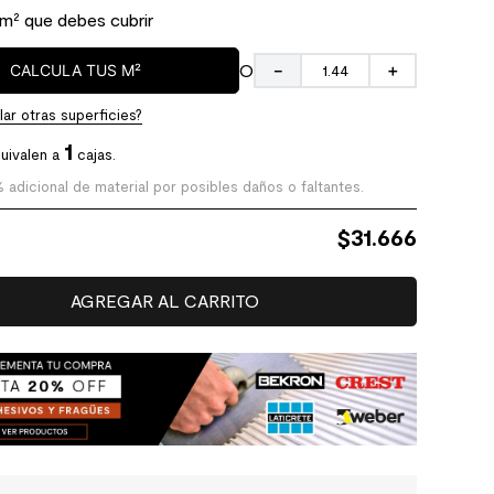
 m² que debes cubrir
O
CALCULA TUS M²
－
＋
ar otras superficies?
1
uivalen a
cajas.
% adicional de material por posibles daños o faltantes.
$
31.666
AGREGAR AL CARRITO