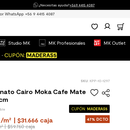
¿Necesitas ayuda?
+569 4415 4087
or WhatsApp +56 9 4415 4087
Studio MK
MK Profesionales
MK Outlet
:
KPP-10-1297
anato Cairo Moka Cafe Mate
 cm
CUPÓN:
MADERAS5
ible
/
m²
| $31.666 caja
47%
DCTO
m²
| $59.760 caja