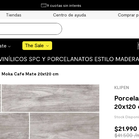
¿Qué estás buscando?
9 cuotas sin interés
e Sale
Tiendas
Centro de ayuda
Comprar p
S BUSCADOS
o
The Sale
rate
o Moka Cafe Mate 20x120 cm
uro
KLIPEN
 mate
Porcel
20x120
Stock Dispon
$
21
.
990
cha
$41.500 /