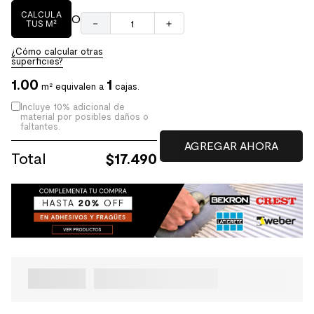
CALCULA
O
－
＋
TUS M²
¿Cómo calcular otras
superficies?
1.00
1
m² equivalen a
cajas.
Incluye 10% adicional de
material por posibles daños o
faltantes.
Total
$
17.490