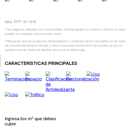
9
.
spc
10
.
columna ducha
:
KPP-10-1318
*Las imágenes utilizadas son referenciales, intentan igualar los colores y diseños lo mejor
posible, sin embargo, estos pueden variar.
**Recuerda: que los productos destonalizados o multicara vienen mezclados en las cajas.
Se recomienda siempre mezclar y hacer una presentación antes de instalar, ya que no
siempre estarán todos los diseños dentro de la misma caja.
CARACTERÍSTICAS PRINCIPALES
Ingresa los m² que debes
cubrir