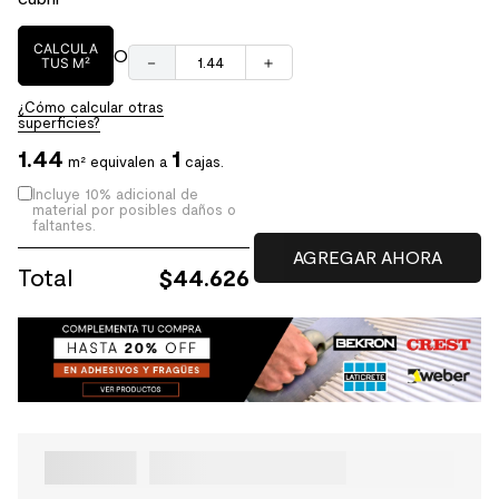
CALCULA
O
－
＋
TUS M²
¿Cómo calcular otras
superficies?
1.44
1
m² equivalen a
cajas.
Incluye 10% adicional de
material por posibles daños o
faltantes.
Total
$
44.626