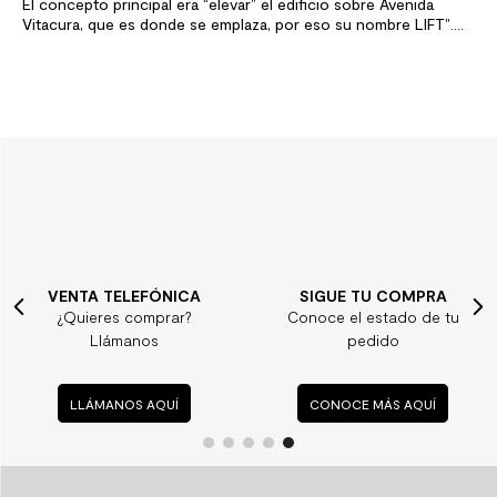
El concepto principal era “elevar” el edificio sobre Avenida
Vitacura, que es donde se emplaza, por eso su nombre LIFT”.
Nicole Solé, Gerente General de Exxacon Exxaccon y Ana
Undurraga, Interiorista y Socia de Anna Design. Edificio…
VENTA TELEFÓNICA
SIGUE TU COMPRA
¿Quieres comprar?
Conoce el estado de tu
Llámanos
pedido
LLÁMANOS AQUÍ
CONOCE MÁS AQUÍ