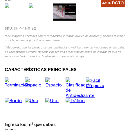
42%
DCTO
8
.
receptaculo
9
.
spc
10
.
columna ducha
:
KPP-11-0182
*Las imágenes utilizadas son referenciales, intentan igualar los colores y diseños lo mejor
posible, sin embargo, estos pueden variar.
**Recuerda: que los productos destonalizados o multicara vienen mezclados en las cajas.
Se recomienda siempre mezclar y hacer una presentación antes de instalar, ya que no
siempre estarán todos los diseños dentro de la misma caja.
CARACTERÍSTICAS PRINCIPALES
Ingresa los m² que debes
cubrir