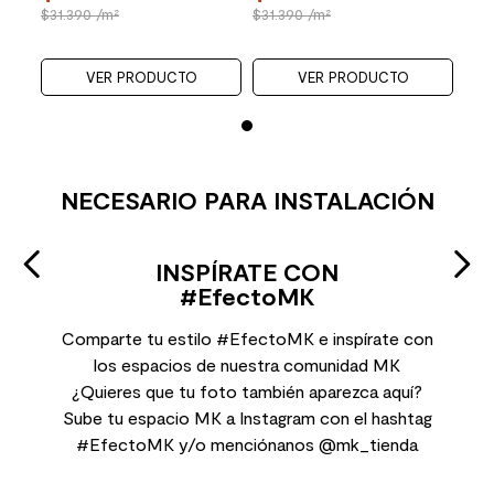
31.390
/m²
31.390
/m²
31.
VER PRODUCTO
VER PRODUCTO
NECESARIO PARA INSTALACIÓN
INSPÍRATE CON
#EfectoMK
Comparte tu estilo #EfectoMK e inspírate con
los espacios de nuestra comunidad MK
¿Quieres que tu foto también aparezca aquí?
Sube tu espacio MK a Instagram con el hashtag
#EfectoMK y/o menciónanos @mk_tienda