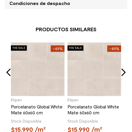
Condiciones de despacho
PRODUCTOS SIMILARES
THE SALE
-49%
THE SALE
-49%
THE 
Klipen
Klipen
Klip
Porcelanato Global White
Porcelanato Global White
Por
Mate 60x60 cm
Mate 60x60 cm
Mat
Stock Disponible
Stock Disponible
Stoc
15.990
/m²
15.990
/m²
1