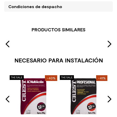
Condiciones de despacho
PRODUCTOS SIMILARES
NECESARIO PARA INSTALACIÓN
Mol
27%
THE SALE
-40%
THE SALE
-41%
THE 
Per
o
Cro
Mat
Stoc
2
37