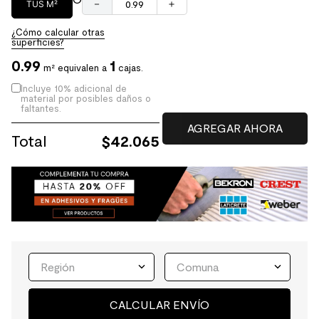
－
＋
TUS M²
¿Cómo calcular otras
superficies?
0.99
1
m² equivalen a
cajas.
Incluye 10% adicional de
material por posibles daños o
faltantes.
Total
$
42.065
Región
Comuna
CALCULAR ENVÍO