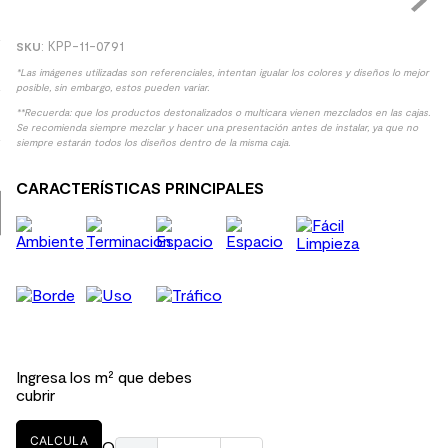
9
.
spc
:
KPP-11-0791
10
.
columna ducha
*Las imágenes utilizadas son referenciales, intentan igualar los colores y diseños lo mejor
posible, sin embargo, estos pueden variar.
**Recuerda: que los productos destonalizados o multicara vienen mezclados en las cajas.
Se recomienda siempre mezclar y hacer una presentación antes de instalar, ya que no
siempre estarán todos los diseños dentro de la misma caja.
CARACTERÍSTICAS PRINCIPALES
Ingresa los m² que debes
cubrir
CALCULA
O