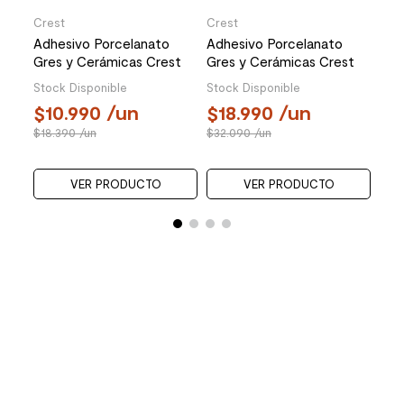
Crest
Crest
Adhesivo Porcelanato
Adhesivo Porcelanato
Gres y Cerámicas Crest
Gres y Cerámicas Crest
AC Multiacción Gris 20 Kg
Profesional Gris 20 Kg
Stock Disponible
Stock Disponible
10.990
/un
18.990
/un
18.390
/un
32.090
/un
VER PRODUCTO
VER PRODUCTO